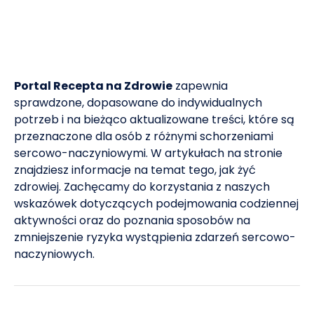
1
terapeutycznych – definicja. [w:] Gaciong, Z., Kardas,
P. (red.) Nieprzestrzeganie zaleceń terapeutycznych.
Od przyczyn do praktycznych rozwiązań. Podręcznik
dla lekarzy i studentów kierunków medycznych.
Naukowa Fundacja Polpharmy Warszawa 2015, s. 19-
Portal Recepta na Zdrowie
zapewnia
23.
sprawdzone, dopasowane do indywidualnych
potrzeb i na bieżąco aktualizowane treści, które są
Jankowska-Polańska, B., Uchmanowicz, I.
przeznaczone dla osób z różnymi schorzeniami
2
Stosowanie się do zaleceń terapeutycznych w
sercowo-naczyniowymi. W artykułach na stronie
niewydolności serca. Choroby Serca i Naczyń 2016,
znajdziesz informacje na temat tego, jak żyć
13 (3), 227–234.
zdrowiej. Zachęcamy do korzystania z naszych
wskazówek dotyczących podejmowania codziennej
Krajewska-Kułak, E., Łukaszuk, C. Kułak, W. Wpływ
aktywności oraz do poznania sposobów na
3
właściwej komunikacji zespół terapeutyczny-pacjent
zmniejszenie ryzyka wystąpienia zdarzeń sercowo-
na zapobieganie nieprzestrzeganiu zaleceń
naczyniowych.
terapeutycznych. Dostęp: 27.02.2025
Dobrowolski, P., Prejbisz, A., Szyndler, A. i wsp.
4