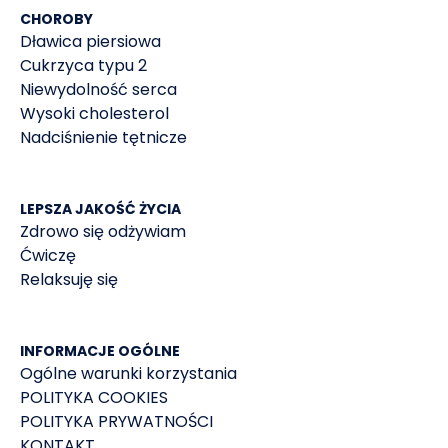
Partnerstwo z pacjentem – czy może być pomocne
CHOROBY
w zwiększeniu stopnia stosowania się do zaleceń
Dławica piersiowa
terapeutycznych w chorobach układu sercowo-
Cukrzyca typu 2
naczyniowego. Nadciśnienie Tętnicze w Praktyce
Niewydolność serca
2024, t. 10, nr 3–4, s. 1–24.
Wysoki cholesterol
Nadciśnienie tętnicze
LEPSZA JAKOŚĆ ŻYCIA
Zdrowo się odżywiam
Ćwiczę
Relaksuję się
INFORMACJE OGÓLNE
Ogólne warunki korzystania
POLITYKA COOKIES
POLITYKA PRYWATNOŚCI
KONTAKT