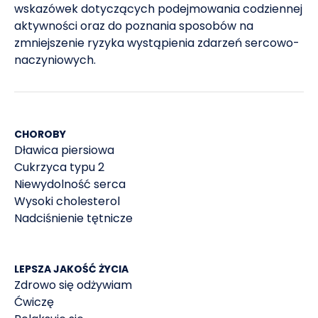
wskazówek dotyczących podejmowania codziennej
National Library of Medicine. Effect of aromatherapy on
aktywności oraz do poznania sposobów na
5
sleep quality of adults and elderly people: A
zmniejszenie ryzyka wystąpienia zdarzeń sercowo-
systematic literature review and meta-analysis
naczyniowych.
CHOROBY
Dławica piersiowa
Cukrzyca typu 2
Niewydolność serca
Wysoki cholesterol
Nadciśnienie tętnicze
LEPSZA JAKOŚĆ ŻYCIA
Zdrowo się odżywiam
Ćwiczę