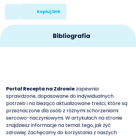
kopiuj link
Bibliografia
National Heart, Lung and Blood Institute. Why Is Sleep
1
Important?
National Heart, Lung and Blood Institute. How Sleep
2
Works; Sleep Phases and Stages
Portal Recepta na Zdrowie
zapewnia
sprawdzone, dopasowane do indywidualnych
National Institute on Aging. A Good Night's Sleep.
potrzeb i na bieżąco aktualizowane treści, które są
3
przeznaczone dla osób z różnymi schorzeniami
National Library of Medicine. Effect of melatonin
sercowo-naczyniowymi. W artykułach na stronie
4
supplementation on sleep quality: a systematic review
znajdziesz informacje na temat tego, jak żyć
and meta-analysis of randomized controlled trials
zdrowiej. Zachęcamy do korzystania z naszych