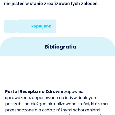
nie jesteś w stanie zrealizować tych zaleceń.
kopiuj link
Bibliografia
Wytyczne WHO dotyczące aktywności fizycznej i
1
siedzącego trybu życia: omówienie. Kopenhaga: Biuro
Regionalne WHO na Europę; 2021.
Chilińska-Kopko, E., Kopko, Sz., Dzięcioł-Anikiej, Z.,
Portal Recepta na Zdrowie
zapewnia
2
Kaniewska, K. Aktywność fizyczna jako profilaktyka
sprawdzone, dopasowane do indywidualnych
pierwotna i wtórna schorzeń układu sercowo-
potrzeb i na bieżąco aktualizowane treści, które są
naczyniowego.
przeznaczone dla osób z różnymi schorzeniami