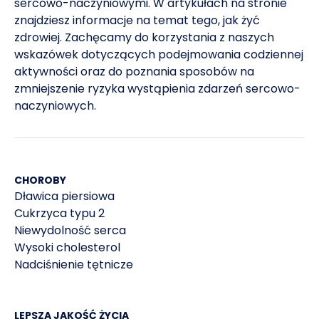
sercowo-naczyniowymi. W artykułach na stronie
Makowiecka-Dąbrowska, T. Zagrożenia wynikające z
znajdziesz informacje na temat tego, jak żyć
3
pracy siedzącej. XXI Sympozjum „Higiena pracy –
zdrowiej. Zachęcamy do korzystania z naszych
aktualne problemy”, Łódź 22-24 września 2021 r.
wskazówek dotyczących podejmowania codziennej
aktywności oraz do poznania sposobów na
zmniejszenie ryzyka wystąpienia zdarzeń sercowo-
naczyniowych.
CHOROBY
Dławica piersiowa
Cukrzyca typu 2
Niewydolność serca
Wysoki cholesterol
Nadciśnienie tętnicze
LEPSZA JAKOŚĆ ŻYCIA