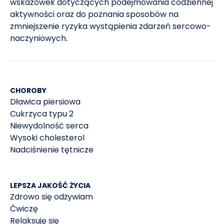
wskazówek dotyczących podejmowania codziennej
snu na parametry antropometryczne, metaboliczne i
aktywności oraz do poznania sposobów na
ogólny stan zdrowia fizycznego i psychicznego. Forum
zmniejszenie ryzyka wystąpienia zdarzeń sercowo-
Zaburzeń Metabolicznych 2017, tom 8, nr 2, 47–54.
naczyniowych.
CHOROBY
Dławica piersiowa
Cukrzyca typu 2
Niewydolność serca
Wysoki cholesterol
Nadciśnienie tętnicze
LEPSZA JAKOŚĆ ŻYCIA
Zdrowo się odżywiam
Ćwiczę
Relaksuję się