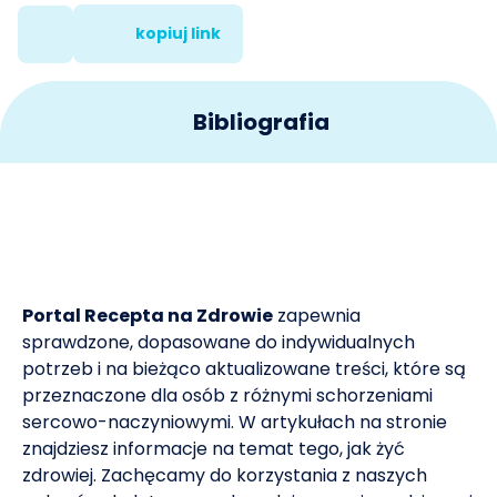
kopiuj link
Bibliografia
WHO Guidelines on Physical Activity and Sedentary
1
Behaviour. Geneva: World Health Organization; 2020.
Piotrowska, S., Majchrzycki, M. Ćwiczenia fizyczne u
2
kobiet po menopauzie. Przegląd Menopauzalny 2013,
Portal Recepta na Zdrowie
zapewnia
nr 4, s. 347-350.
sprawdzone, dopasowane do indywidualnych
potrzeb i na bieżąco aktualizowane treści, które są
Kopiczko, A. Aktywność fizyczna w andropauzie. Na
przeznaczone dla osób z różnymi schorzeniami
3
jakie formy ruchu warto postawić?
sercowo-naczyniowymi. W artykułach na stronie
znajdziesz informacje na temat tego, jak żyć
Krajewska, O., Skrypnik, K, Kręgielska-Narożna, M.,
zdrowiej. Zachęcamy do korzystania z naszych
4
Suliburska, J., Bogdański, P. Wpływ długości i jakości