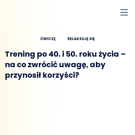
ĆWICZĘ
RELAKSUJĘ SIĘ
Trening po 40. i 50. roku życia –
na co zwrócić uwagę, aby
przynosił korzyści?