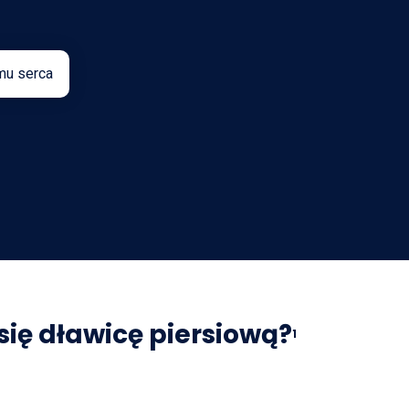
mu serca
się dławicę piersiową?
1