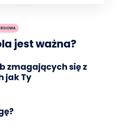
ERSIOWA
la jest ważna?
ób zmagających się z
h jak Ty
gę?