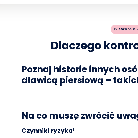
DŁAWICA PI
Dlaczego kontro
Poznaj historie innych os
dławicą piersiową – takic
Na co muszę zwrócić uwa
Czynniki ryzyka
1