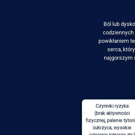
Ból lub dys
codziennych
powikłaniem te
serca, któr
najgorszym s
Czynniki ryzyka
(brak aktywności
fizycznej, palenie tytoni
cukrzyca, wysokie
ciśnienie tętnicze itp.)