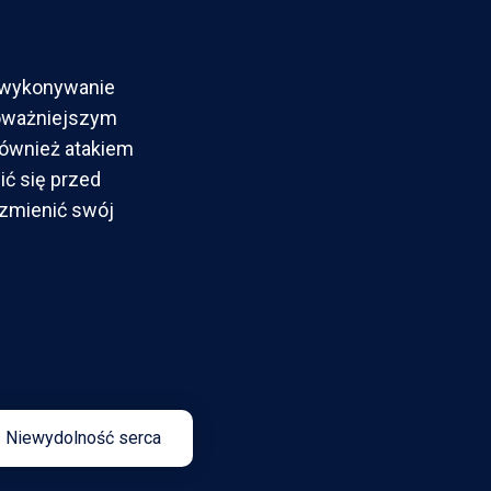
 wykonywanie
oważniejszym
również atakiem
ić się przed
 zmienić swój
Niewydolność serca