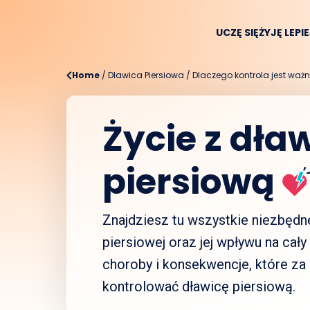
UCZĘ SIĘ
ŻYJĘ LEPI
Home
/
Dlawica Piersiowa
/
Dlaczego kontrola jest waż
Życie z dła
piersiową
Znajdziesz tu wszystkie niezbędn
piersiowej oraz jej wpływu na cał
choroby i konsekwencje, które za 
kontrolować dławicę piersiową.