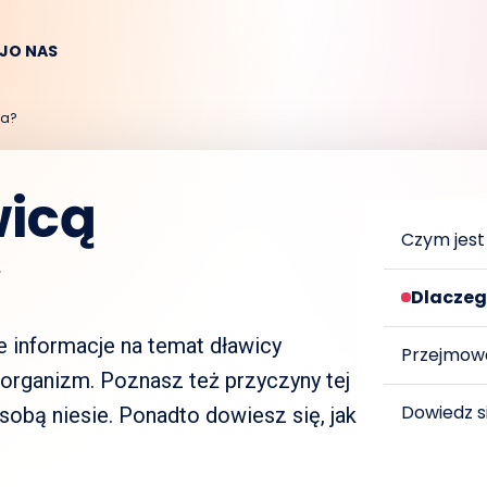
EJ
O NAS
na?
wicą
Czym jest
Dlaczeg
e informacje na temat dławicy
Przejmowa
y organizm. Poznasz też przyczyny tej
Dowiedz s
sobą niesie. Ponadto dowiesz się, jak