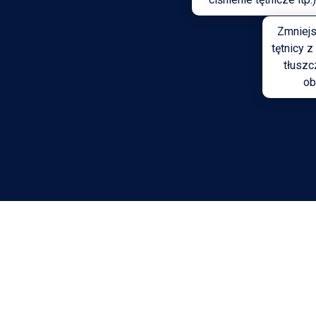
Zmniejs
tętnicy 
tłuszc
ob