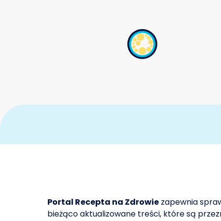
CDC. Knowing Your Risk – 
1
WebMD. Frequently Asked
2
Portal Recepta na Zdrowie
zapewnia spraw
bieżąco aktualizowane treści, które są prz