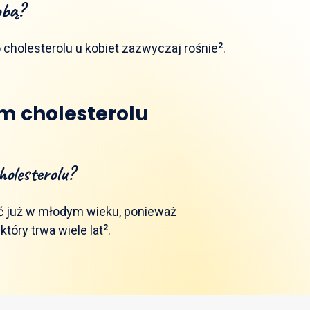
obą?
cholesterolu u kobiet zazwyczaj rośnie
2
.
m cholesterolu
olesterolu?
ć już w młodym wieku, ponieważ
tóry trwa wiele lat
2
.