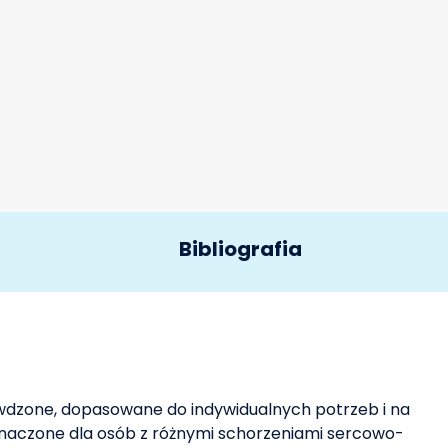
Bibliografia
High Cholesterol. January 31, 2020.
 Questions About Cholesterol. 2020.
dzone, dopasowane do indywidualnych potrzeb i na
eznaczone dla osób z różnymi schorzeniami sercowo-