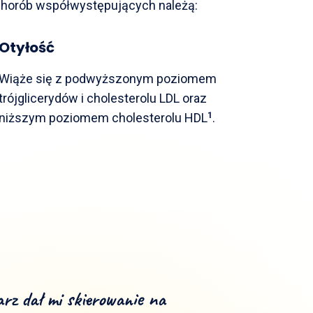
chorób współwystępujących należą:
Otyłość
Wiąże się z podwyższonym poziomem
trójglicerydów i cholesterolu LDL oraz
niższym poziomem cholesterolu HDL
1
.
arz dał mi skierowanie na