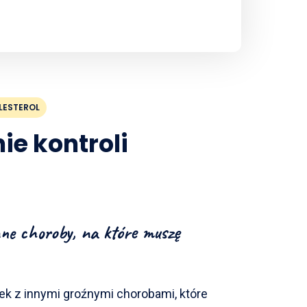
LESTEROL
e kontroli
nne choroby, na które muszę
ek z innymi groźnymi chorobami, które