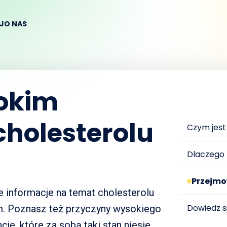
EJ
O NAS
sokim
holesterolu
Czym jest
Dlaczego 
Przejmo
e informacje na temat cholesterolu
Dowiedz s
m. Poznasz też przyczyny wysokiego
je, które za sobą taki stan niesie.