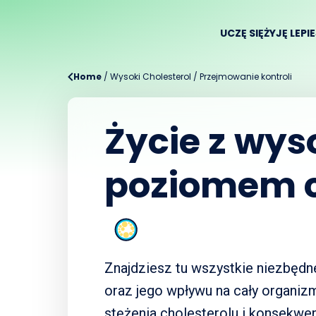
UCZĘ SIĘ
ŻYJĘ LEPI
Home
/
Wysoki Cholesterol
/
Przejmowanie kontroli
Życie z wy
poziomem c
Znajdziesz tu wszystkie niezbędn
oraz jego wpływu na cały organiz
stężenia cholesterolu i konsekwenc