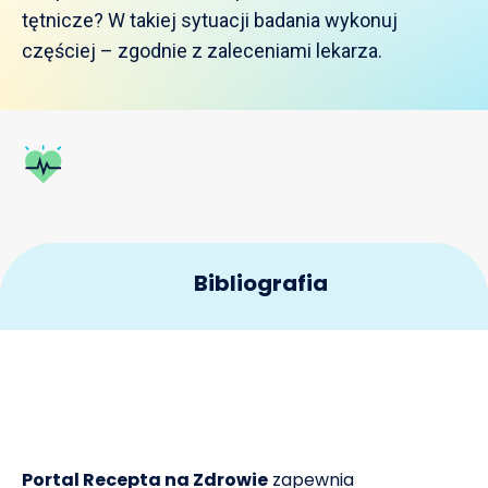
tętnicze? W takiej sytuacji badania wykonuj
częściej – zgodnie z zaleceniami lekarza.
Bibliografia
CDC. Measuring Blood Pressure. 2019.
1
CDC. About High Blood Pressure (Hypertension).
2
2018.
Portal Recepta na Zdrowie
zapewnia
NHS. High blood pressure (hypertension). 2019.
3