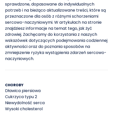
sprawdzone, dopasowane do indywidualnych
potrzeb i na bieżąco aktualizowane treści, które są
Williams B et al. Eur Heart J. 2018;39(33):3021-3104.
4
przeznaczone dla osób z różnymi schorzeniami
World Health Organisation. A global brief on
sercowo-naczyniowymi. W artykułach na stronie
hypertension Silent killer, public health crisis..
znajdziesz informacje na temat tego, jak żyć
Published April 2013. Accessed
zdrowiej. Zachęcamy do korzystania z naszych
wskazówek dotyczących podejmowania codziennej
American Heart Association. Health Threats From
5
aktywności oraz do poznania sposobów na
High Blood Pressure. 2019.
zmniejszenie ryzyka wystąpienia zdarzeń sercowo-
naczyniowych.
CDC. Effects of High Blood Pressure (Hypertension).
6
2014.
NHS. Coronary heart disease. 2017.
7
CHOROBY
Dławica piersiowa
NHS. Atherosclerosis (arteriosclerosis). 2019.
8
Cukrzyca typu 2
Available at
Niewydolność serca
https://www.nhs.uk/conditions/atherosclerosis/
Wysoki cholesterol
Accessed on